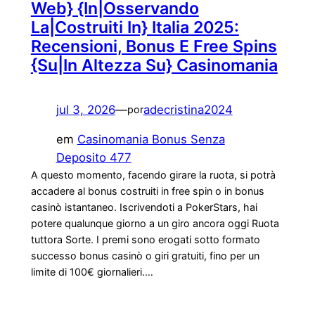
Web} {In|Osservando
La|Costruiti In} Italia 2025:
Recensioni, Bonus E Free Spins
{Su|In Altezza Su} Casinomania
jul 3, 2026
—
adecristina2024
por
em
Casinomania Bonus Senza
Deposito 477
A questo momento, facendo girare la ruota, si potrà
accadere al bonus costruiti in free spin o in bonus
casinò istantaneo. Iscrivendoti a PokerStars, hai
potere qualunque giorno a un giro ancora oggi Ruota
tuttora Sorte. I premi sono erogati sotto formato
successo bonus casinò o giri gratuiti, fino per un
limite di 100€ giornalieri.…