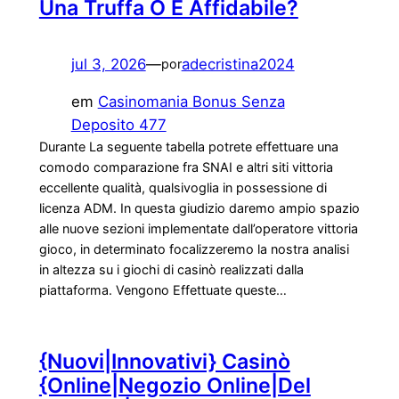
Una Truffa O È Affidabile?
jul 3, 2026
—
adecristina2024
por
em
Casinomania Bonus Senza
Deposito 477
Durante La seguente tabella potrete effettuare una
comodo comparazione fra SNAI e altri siti vittoria
eccellente qualità, qualsivoglia in possessione di
licenza ADM. In questa giudizio daremo ampio spazio
alle nuove sezioni implementate dall’operatore vittoria
gioco, in determinato focalizzeremo la nostra analisi
in altezza su i giochi di casinò realizzati dalla
piattaforma. Vengono Effettuate queste…
{Nuovi|Innovativi} Casinò
{Online|Negozio Online|Del