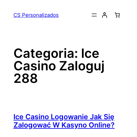
Pular
para
CS Personalizados
o
conteúdo
Categoria:
Ice
Casino Zaloguj
288
Ice Casino Logowanie Jak Się
Zalogować W Kasyno Online?