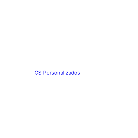
CS Personalizados