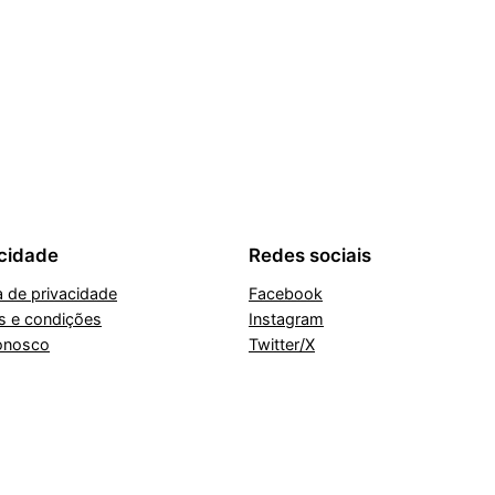
cidade
Redes sociais
ca de privacidade
Facebook
s e condições
Instagram
onosco
Twitter/X