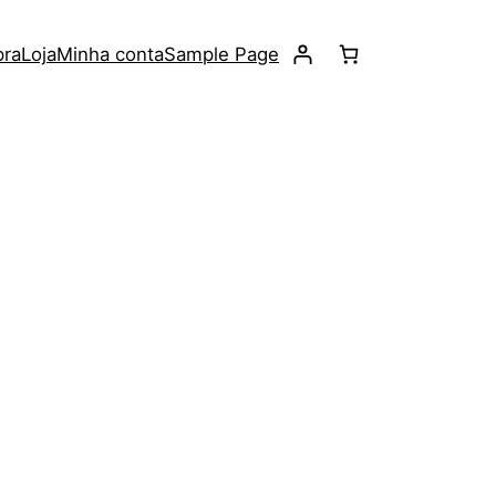
pra
Loja
Minha conta
Sample Page