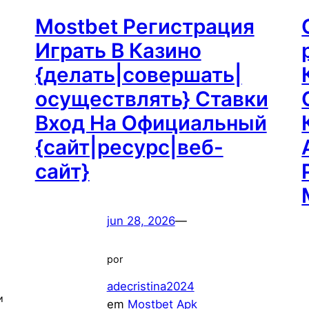
Mostbet Регистрация
Играть В Казино
{делать|совершать|
осуществлять} Ставки
Вход На Официальный
{сайт|ресурс|веб-
сайт}
jun 28, 2026
—
por
adecristina2024
и
em
Mostbet Apk