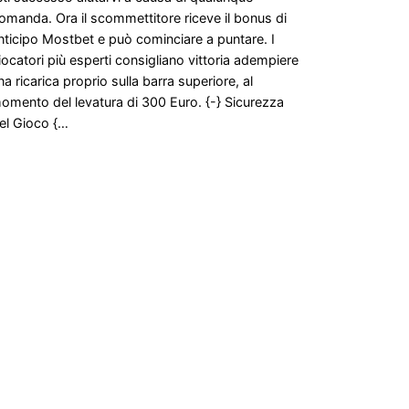
omanda. Ora il scommettitore riceve il bonus di
nticipo Mostbet e può cominciare a puntare. I
iocatori più esperti consigliano vittoria adempiere
na ricarica proprio sulla barra superiore, al
omento del levatura di 300 Euro. {-} Sicurezza
el Gioco {…