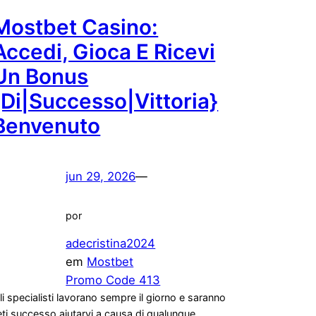
Mostbet Casino:
Accedi, Gioca E Ricevi
Un Bonus
{Di|Successo|Vittoria}
Benvenuto
jun 29, 2026
—
por
adecristina2024
em
Mostbet
Promo Code 413
li specialisti lavorano sempre il giorno e saranno
ieti successo aiutarvi a causa di qualunque