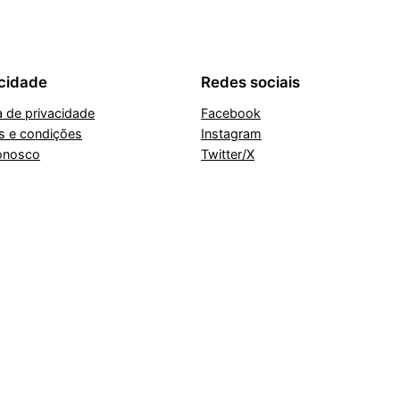
cidade
Redes sociais
ca de privacidade
Facebook
s e condições
Instagram
onosco
Twitter/X