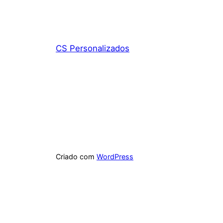
CS Personalizados
Criado com
WordPress