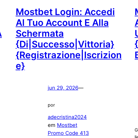
Mostbet Login: Accedi
Al Tuo Account E Alla
A
Schermata
{Di|Successo|Vittoria}
{Registrazione|Iscrizion
e}
jun 29, 2026
—
por
adecristina2024
em
Mostbet
G
Promo Code 413
l