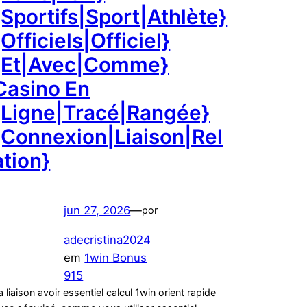
{Sportifs|Sport|Athlète}
{Officiels|Officiel}
{Et|Avec|Comme}
Casino En
{Ligne|Tracé|Rangée}
{Connexion|Liaison|Rel
ation}
jun 27, 2026
—
por
adecristina2024
em
1win Bonus
915
a liaison avoir essentiel calcul 1win orient rapide