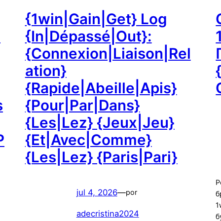
{1win|Gain|Get} Log
w
{In|Dépassé|Out}:
{Connexion|Liaison|Rel
ation}
{Rapide|Abeille|Apis}
s
{Pour|Par|Dans}
{Les|Lez} {Jeux|Jeu}
P
{Et|Avec|Comme}
{Les|Lez} {Paris|Pari}
Р
jul 4, 2026
—
por
б
1
adecristina2024
б