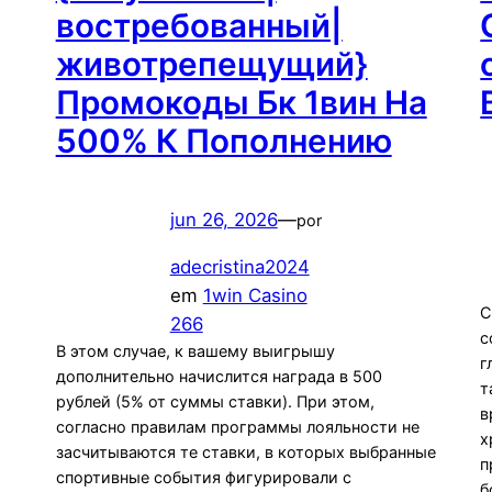
востребованный|
животрепещущий}
Промокоды Бк 1вин На
500% К Пополнению
jun 26, 2026
—
por
adecristina2024
em
1win Casino
С
266
с
В этом случае, к вашему выигрышу
г
дополнительно начислится награда в 500
т
рублей (5% от суммы ставки). При этом,
в
согласно правилам программы лояльности не
х
засчитываются те ставки, в которых выбранные
п
спортивные события фигурировали с
б