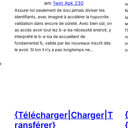
em
1win Apk 230
н
Assure-toi seulement de issu jamais diviser tes
К
identifiants, avec imaginé à accélérer la hypocrite
ш
validation dans encore de sûreté. Avec bien sûr, on
м
as accès avoir tout lez b-a-ba nécessité endroit, y
П
interprété le b-a-ba de accueillant de
п
fondamental %, valide par les nouveaux inscrit dès
о
le avoir. Si ton il n’y a pas longtemps ne…
о
e
{Télécharger|Charger|T
ransférer}