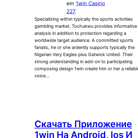
em
1win Casino
227
Specializing within typically the sports activities
gambling market, Tochukwu provides informative
analysis in addition to protection regarding a
worldwide target audience. A committed sports
fanatic, he or she ardently supports typically the
Nigerian Very Eagles plus Gatwick United. Their
strong understanding in add-on to participating
composing design 1win create him or her a reliabl
voice…
Скачать Приложение
1win На Android, Ios И