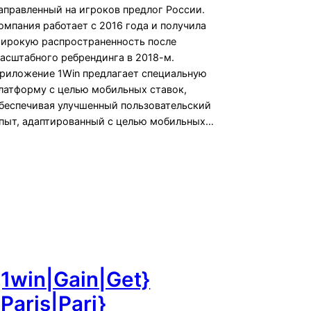
аправленный на игроков предлог России.
омпания работает с 2016 года и получила
ирокую распространенность после
асштабного ребрендинга в 2018-м.
риложение 1Win предлагает специальную
латформу с целью мобильных ставок,
беспечивая улучшенный пользовательский
пыт, адаптированный с целью мобильных…
{1win|Gain|Get}
{Paris|Pari}