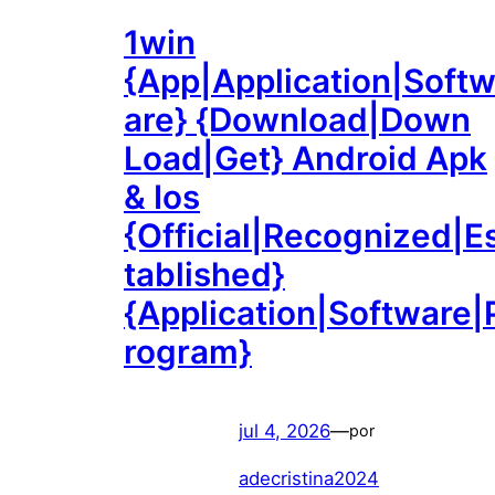
1win
{App|Application|Soft
are} {Download|Down
Load|Get} Android Apk
& Ios
{Official|Recognized|E
tablished}
{Application|Software|
rogram}
jul 4, 2026
—
por
adecristina2024