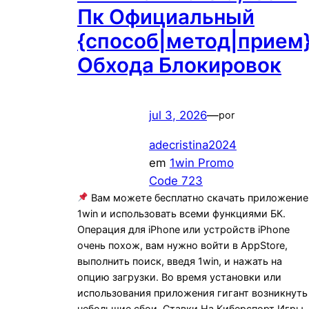
Пк Официальный
{способ|метод|прием
Обхода Блокировок
jul 3, 2026
—
por
adecristina2024
em
1win Promo
Code 723
Вам можете бесплатно скачать приложение
1win и использовать всеми функциями БК.
Операция для iPhone или устройств iPhone
очень похож, вам нужно войти в AppStore,
выполнить поиск, введя 1win, и нажать на
опцию загрузки. Во время установки или
использования приложения гигант возникнуть
небольшие сбои. Ставки На Киберспорт Игры