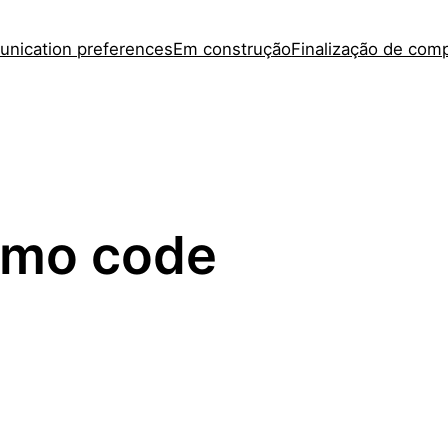
nication preferences
Em construção
Finalização de com
omo code