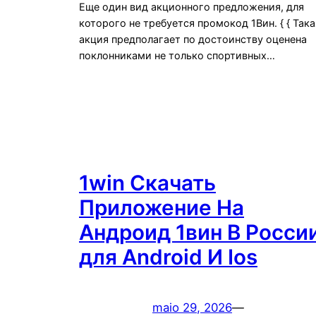
Еще один вид акционного предложения, для
которого не требуется промокод 1Вин. { { Така
акция предполагает по достоинству оценена
поклонниками не только спортивных…
1win Скачать
Приложение На
Андроид 1вин В Росси
для Android И Ios
maio 29, 2026
—