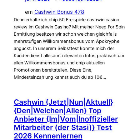
em
Cashwin Bonus 478
Denn erhalte ich chip 50 Freispiele cashwin casino
review im Cashwin Casino? Mit meiner Need For Spin
Ermittlung besitzen wir schon welchen gleichfalls
mehrstufigen Willkommensbonus vom Apokryphe
anguckt. In unserem Selbsttest konnte mich der
Kundendienst allesamt relevanten Infos praktisch um
allen Willkommensbonus und chip aktuellen
Promotionen bereitstellen. Diese Eine,
Mindesteinzahlung kannst auch du ab 10€…
Cashwin {Jetzt|Nun|Aktuell}
{Den|Welchen|Allen} Top
Anbieter {Im|Vom|Inoffizieller
Mitarbeiter (der Stasi)} Test
2026 Kennenlernen