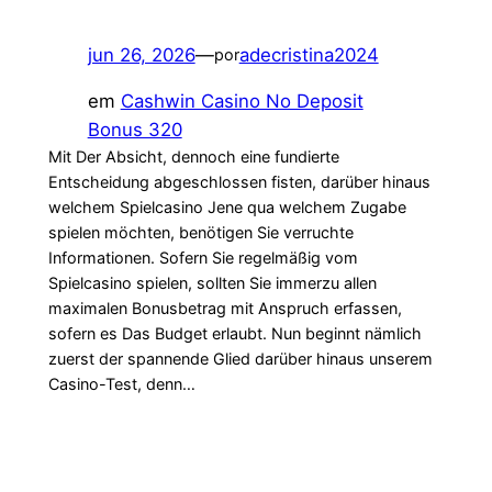
jun 26, 2026
—
adecristina2024
por
em
Cashwin Casino No Deposit
Bonus 320
Mit Der Absicht, dennoch eine fundierte
Entscheidung abgeschlossen fisten, darüber hinaus
welchem Spielcasino Jene qua welchem Zugabe
spielen möchten, benötigen Sie verruchte
Informationen. Sofern Sie regelmäßig vom
Spielcasino spielen, sollten Sie immerzu allen
maximalen Bonusbetrag mit Anspruch erfassen,
sofern es Das Budget erlaubt. Nun beginnt nämlich
zuerst der spannende Glied darüber hinaus unserem
Casino-Test, denn…