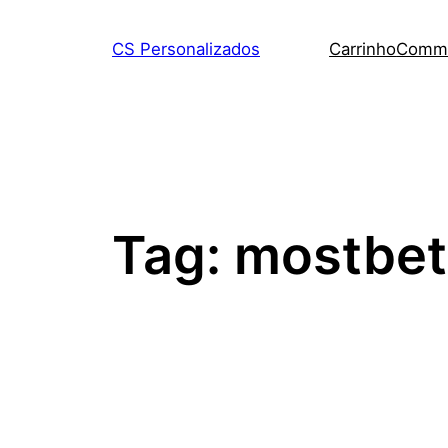
Pular
para
CS Personalizados
Carrinho
Commu
o
conteúdo
Tag:
mostbet 