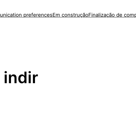
nication preferences
Em construção
Finalização de com
indir