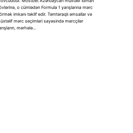
övcuddur. Mostbet Azərbaycan müxtəlif idman
övlərinə, o cümlədən Formula 1 yarışlarına mərc
örmək imkanı təklif edir. Təmtəraqlı əmsallar və
üxtəlif mərc seçimləri sayəsində mərcçilər
arışların, mərhələ…