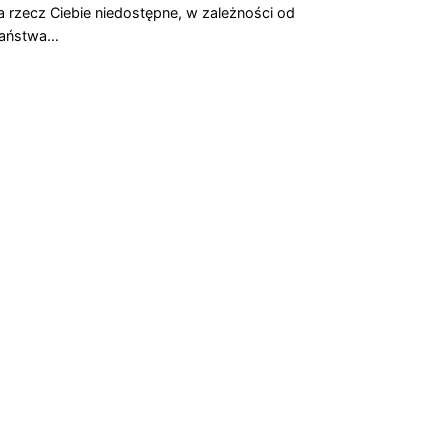
a rzecz Ciebie niedostępne, w zależności od
aństwa…