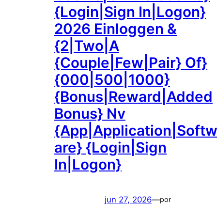
{Login|Sign In|Logon}
2026 Einloggen &
{2|Two|A
{Couple|Few|Pair} Of}
{000|500|1000}
{Bonus|Reward|Added
Bonus} Nv
{App|Application|Soft
are} {Login|Sign
In|Logon}
jun 27, 2026
—
por