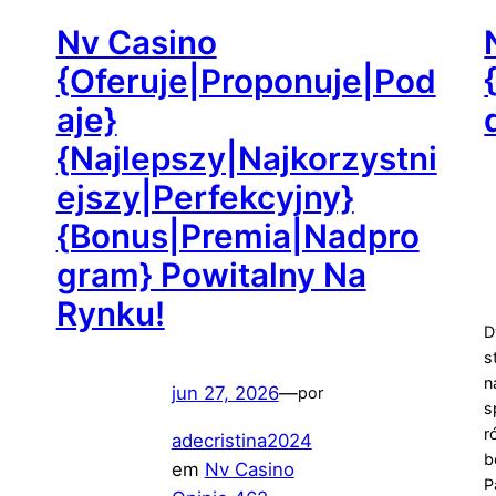
Nv Casino
{Oferuje|Proponuje|Pod
aje}
{Najlepszy|Najkorzystni
ejszy|Perfekcyjny}
{Bonus|Premia|Nadpro
gram} Powitalny Na
Rynku!
D
s
n
jun 27, 2026
—
por
s
r
adecristina2024
b
em
Nv Casino
P