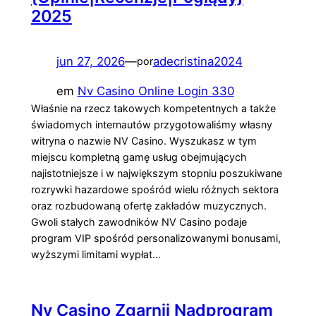
2025
jun 27, 2026
—
adecristina2024
por
em
Nv Casino Online Login 330
Właśnie na rzecz takowych kompetentnych a także
świadomych internautów przygotowaliśmy własny
witryna o nazwie NV Casino. Wyszukasz w tym
miejscu kompletną gamę usług obejmujących
najistotniejsze i w największym stopniu poszukiwane
rozrywki hazardowe spośród wielu różnych sektora
oraz rozbudowaną ofertę zakładów muzycznych.
Gwoli stałych zawodników NV Casino podaje
program VIP spośród personalizowanymi bonusami,
wyższymi limitami wypłat…
Nv Casino Zgarnij Nadprogram