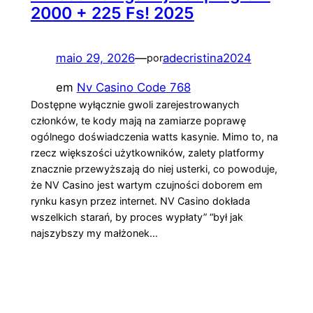
2000 + 225 Fs! 2025
maio 29, 2026
—
adecristina2024
por
em
Nv Casino Code 768
Dostępne wyłącznie gwoli zarejestrowanych
członków, te kody mają na zamiarze poprawę
ogólnego doświadczenia watts kasynie. Mimo to, na
rzecz większości użytkowników, zalety platformy
znacznie przewyższają do niej usterki, co powoduje,
że NV Casino jest wartym czujności doborem em
rynku kasyn przez internet. NV Casino dokłada
wszelkich starań, by proces wypłaty” “był jak
najszybszy my małżonek…