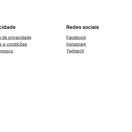
cidade
Redes sociais
ca de privacidade
Facebook
s e condições
Instagram
onosco
Twitter/X