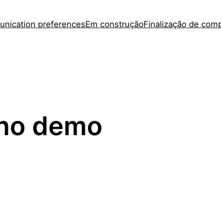
nication preferences
Em construção
Finalização de com
ino demo