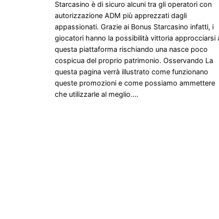
Starcasino è di sicuro alcuni tra gli operatori con
autorizzazione ADM più apprezzati dagli
appassionati. Grazie ai Bonus Starcasino infatti, i
giocatori hanno la possibilità vittoria approcciarsi 
questa piattaforma rischiando una nasce poco
cospicua del proprio patrimonio. Osservando La
questa pagina verrà illustrato come funzionano
queste promozioni e come possiamo ammettere
che utilizzarle al meglio.…