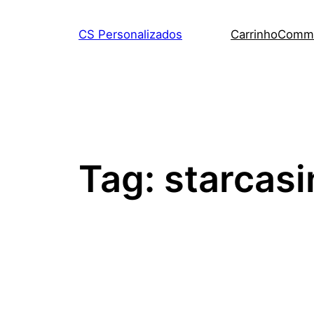
Pular
para
CS Personalizados
Carrinho
Commu
o
conteúdo
Tag:
starcas