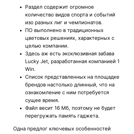
Раздел содержит огромное
количество видов спорта и событий
изо разных лиг и чемпионатов.
ПО выполнено в традиционных
цветовых решениях, характерных с
целью компании.
Здесь аж есть эксклюзивная забава
Lucky Jet, разработанная компанией 1
Win.
Список представленных на площадке
брендов настолько длинный, что на
ознакомление с ним потребуется
сущее время.
Файл весит 16 Мб, поэтому не будет
перегружать память гаджета.
Одна предлог ключевых особенностей