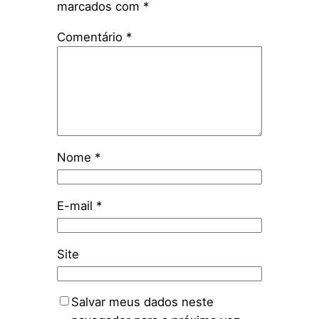
marcados com
*
Comentário
*
Nome
*
E-mail
*
Site
Salvar meus dados neste