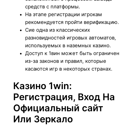
средств с платформы.
На этапе регистрации игрокам
рекомендуется пройти верификацию.
Сие одна из классических
разновидностей игровых автоматов,
используемых в наземных казино.
Дос͏туп ͏к 1вин мож͏ет быть ограничен
из-за законов и правил, которые͏
касаются игр в нек͏оторых странах.
Казино 1win:
Регистрация, Вход На
Официальный сайт
Или Зеркало