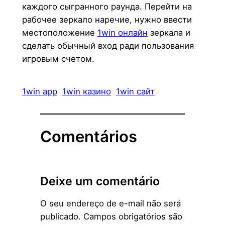
каждого сыгранного раунда. Перейти на
рабочее зеркало наречие, нужно ввести
местоположение
1win онлайн
зеркала и
сделать обычный вход ради пользования
игровым счетом.
1win app
1win казино
1win сайт
Comentários
Deixe um comentário
O seu endereço de e-mail não será
publicado.
Campos obrigatórios são