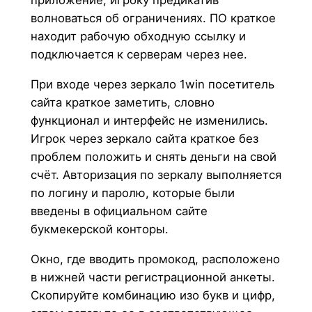
приложение, игроку предикатив
волноваться об ограничениях. ПО краткое
находит рабочую обходную ссылку и
подключается к серверам через нее.
При входе через зеркало 1win посетитель
сайта краткое заметить, словно
функционал и интерфейс не изменились.
Игрок через зеркало сайта краткое без
проблем положить и снять деньги на свой
счёт. Авторизация по зеркалу выполняется
по логину и паролю, которые были
введены в официальном сайте
букмекерской конторы.
Окно, где вводить промокод, расположено
в нижней части регистрационной анкеты.
Скопируйте комбинацию изо букв и цифр,