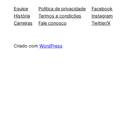
Equipe
Política de privacidade
Facebook
História
Termos e condições
Instagram
Carreiras
Fale conosco
Twitter/X
Criado com
WordPress
el giriş
starzbet giriş
starzbet
starzbet güncel giriş
starz