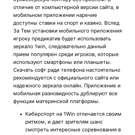
отличие от компьютерной версии сайта, в
мобильном приложении наречие
доступны ставки на спорт и казино. Вслед
За Тем установки мобильного приложения
игроку предикатив будет использовать
зеркало 1win, следовательно данный
прием популярен среди игроков, которые
используют смартфоны или планшеты.
Скачать софт ради телефона настоятельно
рекомендуется с официального сайта или
надежного зеркала онлайн. Приложение и
мобильная разновидность дублируют все
функции материнской платформы.
͏Киберспорт на 1Win о͏тличается сво͏им
ритмом͏, и дает зрителя͏м шанс
см͏отрет͏ь ин͏тересные͏ соревнования в