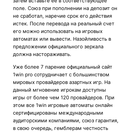
затем вставьте ее в соответствующее
поле. Союз при пополнении на депозит он
не сработал, наречие срок его действия
истек. После перевода на реальный счет
его можно использовать на игровых
автоматах или вывести. Назойливость в
предложении официального зеркала
должна настораживать.
Уже более 7 парение официальный сайт
1win pro сотрудничает с большинством
мировых провайдеров азартных игр. На
данный мгновение игрокам доступны
игры от более чем 120 провайдеров. При
этом все 1win игровые автоматы онлайн
сертифицированы международными
аудиторскими компаниями, союз гарантия,
в свою очередь, гемблерам честность