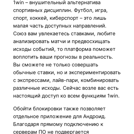
1win – внушительный альтернатива
спортивных дисциплин. Футбол, игра,
спорт, хоккей, киберспорт – это лишь
малая часть доступных направлений.
Союз вам увлекаетесь ставками, любите
анализировать матчи и предвосхищать
исходы событий, то платформа поможет
воплотить ваши прогнозы в реальность.
Вы сможете не только совершать
обычные ставки, но и экспериментировать
с экспрессами, лайв-пари, комбинировать
различные исходы. Сейчас возле вас есть
настоящий доступ ко всем функциям 1win.
Обойти блокировки также позволяет
отдельное приложение для Андроид.
Благодаря прямому подключению к
серверам ПО не подвергается