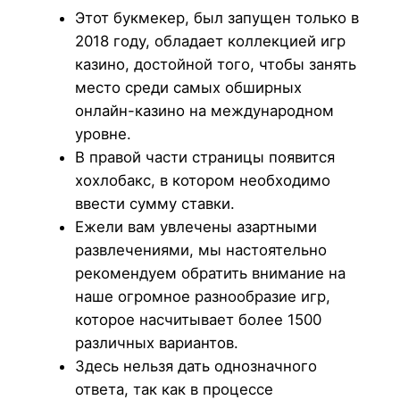
Этот букмекер, был запущен только в
2018 году, обладает коллекцией игр
казино, достойной того, чтобы занять
место среди самых обширных
онлайн-казино на международном
уровне.
В правой части страницы появится
хохлобакс, в котором необходимо
ввести сумму ставки.
Ежели вам увлечены азартными
развлечениями, мы настоятельно
рекомендуем обратить внимание на
наше огромное разнообразие игр,
которое насчитывает более 1500
различных вариантов.
Здесь нельзя дать однозначного
ответа, так как в процессе