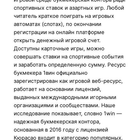
спортивных ставок и азартных игр. Любой
читатель краткое поиграть на игровых
автоматах (слотах), по окончании
регистрации на онлайн платформе
открыть денежный игровой счет.
Доступны карточные игры, можно
совершать ставки на спортивные события
и заработать определенную сумму. Ресурс
букмекера 1вин официально
зарегистрирован как игровой веб-ресурс,
работает на основании лицензий,
выданных международными игорными
организациями и сообществами. Наше
исследование показывает, словно 1win —
надежная букмекерская контора,
основанная в 2016 году с лицензией
Кюрасао входит в категорию популярных.