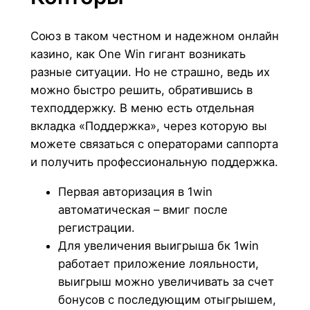
Союз в таком честном и надежном онлайн
казино, как One Win гигант возникать
разные ситуации. Но не страшно, ведь их
можно быстро решить, обратившись в
техподдержку. В меню есть отдельная
вкладка «Поддержка», через которую вы
можете связаться с операторами саппорта
и получить профессиональную поддержка.
Первая авторизация в 1win
автоматическая – вмиг после
регистрации.
Для увеличения выигрыша бк 1win
работает приложение лояльности,
выигрыш можно увеличивать за счет
бонусов с последующим отыгрышем,