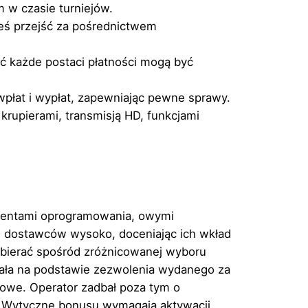
m w czasie turniejów.
eś przejść za pośrednictwem
ć każde postaci płatności mogą być
płat i wypłat, zapewniając pewne sprawy.
rupierami, transmisją HD, funkcjami
ucentami oprogramowania, owymi
h dostawców wysoko, doceniając ich wkład
bierać spośród zróżnicowanej wyboru
działa na podstawie zezwolenia wydanego za
towe. Operator zadbał poza tym o
. Wytyczne bonusu wymagają aktywacji