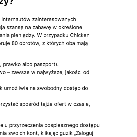
zy?
 internautów zainteresowanych
ują szansę na zabawę w określone
wania pieniędzy. W przypadku Chicken
ruje 80 obrotów, z których oba mają
 prawko albo paszport).
ywo – zawsze w najwyższej jakości od
ak umożliwia na swobodny dostęp do
rzystać spośród tejże ofert w czasie,
 celu przyrzeczenia pośpiesznego dostępu
swoich kont, klikając guzik „Zaloguj