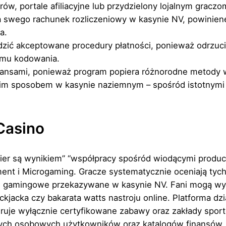
ów, portale afiliacyjne lub przydzielony lojalnym graczo
 swego rachunek rozliczeniowy w kasynie NV, powinien
a.
zić akceptowane procedury płatności, ponieważ odrzuci
emu kodowania.
nansami, ponieważ program popiera różnorodne metody w
im sposobem w kasynie naziemnym – spośród istotnymi k
Casino
 gier są wynikiem” “współpracy spośród wiodącymi prod
ment i Microgaming. Gracze systematycznie oceniają tyc
e gamingowe przekazywane w kasynie NV. Fani mogą wy
ackjacka czy bakarata watts nastroju online. Platforma 
eruje wyłącznie certyfikowane zabawy oraz zakłady spor
nych osobowych użytkowników oraz katalogów finansów