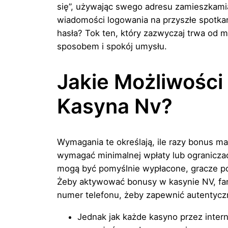
się”, używając swego adresu zamieszkamia
wiadomości logowania na przyszłe spotkan
hasła? Tok ten, który zazwyczaj trwa od 
sposobem i spokój umysłu.
Jakie Możliwości
Kasyna Nv?
Wymagania te określają, ile razy bonus 
wymagać minimalnej wpłaty lub ogranicza
mogą być pomyślnie wypłacone, gracze p
Żeby aktywować bonusy w kasynie NV, fani
numer telefonu, żeby zapewnić autentycz
Jednak jak każde kasyno przez inter