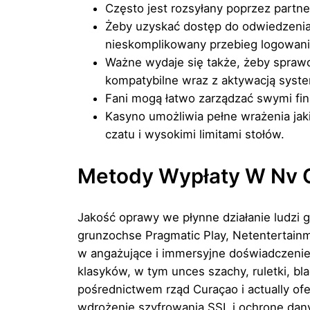
Często jest rozsyłany poprzez partner
Żeby uzyskać dostęp do odwiedzenia
nieskomplikowany przebieg logowani
Ważne wydaje się także, żeby sprawd
kompatybilne wraz z aktywacją syst
Fani mogą łatwo zarządzać swymi fi
Kasyno umożliwia pełne wrażenia jak
czatu i wysokimi limitami stołów.
Metody Wypłaty W Nv 
Jakość oprawy we płynne działanie ludzi
grunzochse Pragmatic Play, Netentertain
w angażujące i immersyjne doświadczeni
klasyków, w tym unces szachy, ruletki, bl
pośrednictwem rząd Curaçao i actually of
wdrożenie szyfrowania SSL i ochronę da