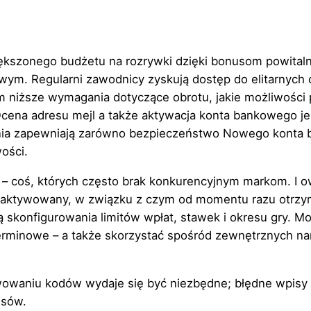
ększonego budżetu na rozrywki dzięki bonusom powital
wym. Regularni zawodnicy zyskują dostęp do elitarnych
 niższe wymagania dotyczące obrotu, jakie możliwości
cena adresu mejl a także aktywacja konta bankowego jes
łania zapewniają zarówno bezpieczeństwo Nowego konta
ości.
 – coś, których często brak konkurencyjnym markom. I ow
aktywowany, w związku z czym od momentu razu otrzyma
ą skonfigurowania limitów wpłat, stawek i okresu gry. 
minowe – a także skorzystać spośród zewnętrznych nar
owaniu kodów wydaje się być niezbędne; błędne wpisy 
usów.