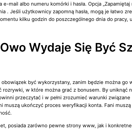
 e-mail albo numeru komórki i hasła. Opcja „Zapamiętaj
ia . Jeśli użytkownicy zapomną hasła, mogą je łatwo z
momentu kilku godzin do poszczególnego dnia do pracy,
 Owo Wydaje Się Być S
ma obowiązek być wykorzystany, zanim będzie można go 
ć rozrywki, w które można grać z bonusem. By uniknąć 
owinni przeczytać i w pełni zrozumieć warunki związa
 muszą ukończyć proces weryfikacji konta. Fani muszą 
ność.
net, posiada zarówno pewne strony www, jak i konkretne