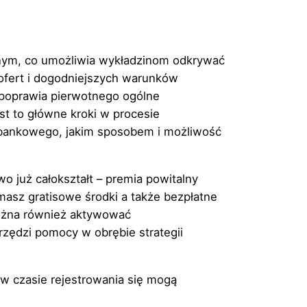
nym, co umożliwia wykładzinom odkrywać
 ofert i dogodniejszych warunków
 poprawia pierwotnego ogólne
t to główne kroki w procesie
 bankowego, jakim sposobem i możliwość
o już całokształt – premia powitalny
sz gratisowe środki a także bezpłatne
Można również aktywować
zędzi pomocy w obrębie strategii
w czasie rejestrowania się mogą