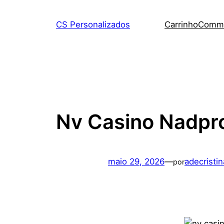
Pular
para
CS Personalizados
Carrinho
Commu
o
conteúdo
Nv Casino Nadpro
maio 29, 2026
—
adecristi
por