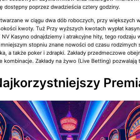
ię dostępny poprzez dwadzieścia cztery godziny.
wytwarzane w ciągu dwa dób roboczych, przy większych
ysokości kwoty. Tuż Przy wyższych kwotach wypłat kasy
NV Kasyno odnajdziemy i atrakcyjne hity, tego rodzaju 
 w mniejszym stopniu znane nowości od czasu rodzimych
acka, a także poker i zdrapki. Zakłady przedmeczowe obe
ombinacje. Zakłady na żywo (Live Betting) pozwalają ty
Najkorzystniejszy Prem