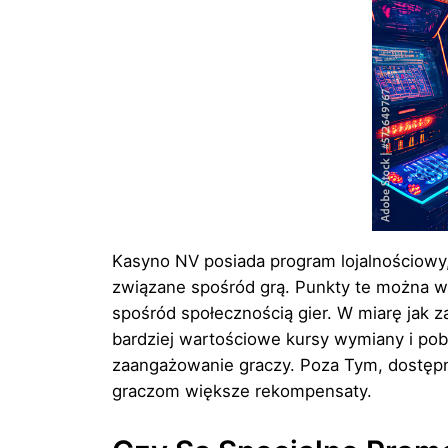
Kasyno NV posiada program lojalnościowy
związane spośród grą. Punkty te można w
spośród społecznością gier. W miarę jak 
bardziej wartościowe kursy wymiany i po
zaangażowanie graczy. Poza Tym, dostępn
graczom większe rekompensaty.