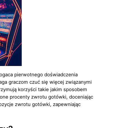
bogaca pierwotnego doświadczenia
aga graczom czuć się więcej związanymi
rzymują korzyści takie jakim sposobem
one procenty zwrotu gotówki, doceniając
ozycje zwrotu gotówki, zapewniając