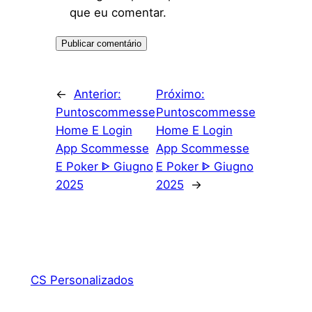
que eu comentar.
←
Anterior:
Próximo:
Puntoscommesse
Puntoscommesse
Home E Login
Home E Login
App Scommesse
App Scommesse
E Poker ᐈ Giugno
E Poker ᐈ Giugno
2025
2025
→
CS Personalizados