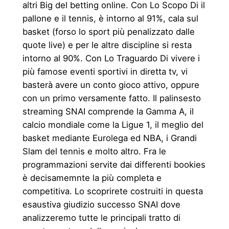
altri Big del betting online. Con Lo Scopo Di il
pallone e il tennis, è intorno al 91%, cala sul
basket (forso lo sport più penalizzato dalle
quote live) e per le altre discipline si resta
intorno al 90%. Con Lo Traguardo Di vivere i
più famose eventi sportivi in diretta tv, vi
basterà avere un conto gioco attivo, oppure
con un primo versamente fatto. Il palinsesto
streaming SNAI comprende la Gamma A, il
calcio mondiale come la Ligue 1, il meglio del
basket mediante Eurolega ed NBA, i Grandi
Slam del tennis e molto altro. Fra le
programmazioni servite dai differenti bookies
è decisamemnte la più completa e
competitiva. Lo scoprirete costruiti in questa
esaustiva giudizio successo SNAI dove
analizzeremo tutte le principali tratto di