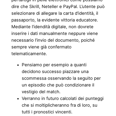
dire che Skrill, Neteller e PayPal. L’utente può
selezionare di allegare la carta d’identità, il
passaporto, la evidente vittoria educatore.
Mediante l’idendità digitale, non dovrete
inserire i dati manualmente neppure viene
necessario l’invio del documento, poiché
sempre viene già confermato
telematicamente.
Pensiamo per esempio a quanti
decidono successo piazzare una
scommessa osservando la seguito per
un episodio che può condizionare il
vestigio del match.
Verranno in futuro calcolati dei punteggi
che si moltiplicheranno fra di loro, su
tutti i pronostici vincenti.