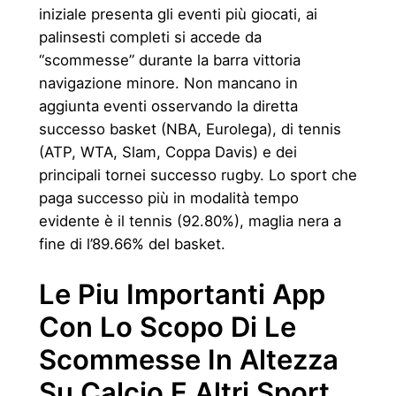
iniziale presenta gli eventi più giocati, ai
palinsesti completi si accede da
“scommesse” durante la barra vittoria
navigazione minore. Non mancano in
aggiunta eventi osservando la diretta
successo basket (NBA, Eurolega), di tennis
(ATP, WTA, Slam, Coppa Davis) e dei
principali tornei successo rugby. Lo sport che
paga successo più in modalità tempo
evidente è il tennis (92.80%), maglia nera a
fine di l’89.66% del basket.
Le Piu Importanti App
Con Lo Scopo Di Le
Scommesse In Altezza
Su Calcio E Altri Sport