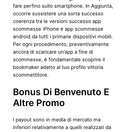
fare perfino sullo smartphone. In Aggiunta,
occorre sussistere una sorta successo
coerenza tra le versioni successo app
scommesse iPhone e app scommesse
android da tutti i primarie dispositivi mobili.
Per ogni procedimento, preventivamente
ancora di scaricare un’app a fine di
scommesse, è fondamentale scoprire il
bookmaker adatto al tuo profilo vittoria
scommettitore.
Bonus Di Benvenuto E
Altre Promo
I payout sono in media di mercato ma
inferiori relativamente a quelli realizzati da