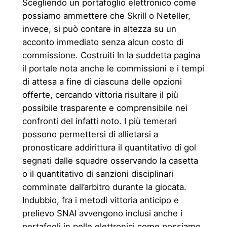
Scegliendo un portafoglio elettronico come
possiamo ammettere che Skrill o Neteller,
invece, si può contare in altezza su un
acconto immediato senza alcun costo di
commissione. Costruiti In la suddetta pagina
il portale nota anche le commissioni e i tempi
di attesa a fine di ciascuna delle opzioni
offerte, cercando vittoria risultare il più
possibile trasparente e comprensibile nei
confronti del infatti noto. I più temerari
possono permettersi di allietarsi a
pronosticare addirittura il quantitativo di gol
segnati dalle squadre osservando la casetta
o il quantitativo di sanzioni disciplinari
comminate dall’arbitro durante la giocata.
Indubbio, fra i metodi vittoria anticipo e
prelievo SNAI avvengono inclusi anche i
pertafogli in pelle elettronici come possiamo