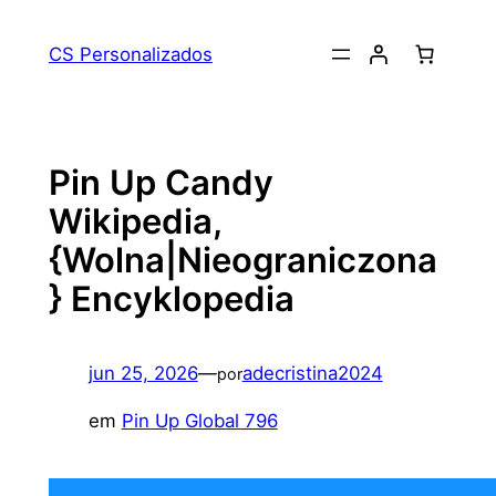
Pular
para
CS Personalizados
o
conteúdo
Pin Up Candy
Wikipedia,
{Wolna|Nieograniczona
} Encyklopedia
jun 25, 2026
—
adecristina2024
por
em
Pin Up Global 796