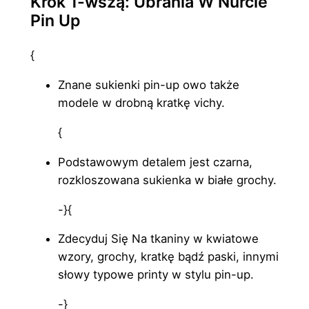
Krok 1-wszą: Ubrania W Nurcie
Pin Up
{
Znane sukienki pin-up owo także
modele w drobną kratkę vichy.
{
Podstawowym detalem jest czarna,
rozkloszowana sukienka w białe grochy.
-}{
Zdecyduj Się Na tkaniny w kwiatowe
wzory, grochy, kratkę bądź paski, innymi
słowy typowe printy w stylu pin-up.
-}