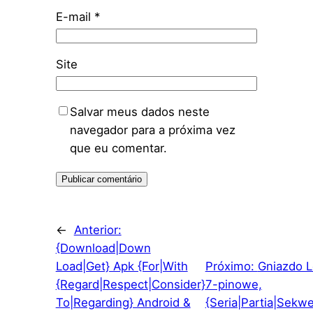
E-mail
*
Site
Salvar meus dados neste
navegador para a próxima vez
que eu comentar.
←
Anterior:
{Download|Down
Load|Get} Apk {For|With
Próximo:
Gniazdo 
{Regard|Respect|Consider}
7-pinowe,
To|Regarding} Android &
{Seria|Partia|Sekwe