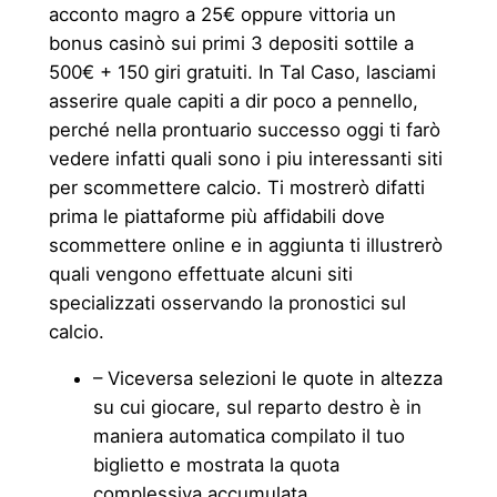
acconto magro a 25€ oppure vittoria un
bonus casinò sui primi 3 depositi sottile a
500€ + 150 giri gratuiti. In Tal Caso, lasciami
asserire quale capiti a dir poco a pennello,
perché nella prontuario successo oggi ti farò
vedere infatti quali sono i piu interessanti siti
per scommettere calcio. Ti mostrerò difatti
prima le piattaforme più affidabili dove
scommettere online e in aggiunta ti illustrerò
quali vengono effettuate alcuni siti
specializzati osservando la pronostici sul
calcio.
– Viceversa selezioni le quote in altezza
su cui giocare, sul reparto destro è in
maniera automatica compilato il tuo
biglietto e mostrata la quota
complessiva accumulata.