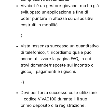
Vivabet è un gestore giovane, ma ha già
sviluppato un’applicazione a fine di
poter puntare in altezza su dispositivi
costruiti in mobilità.
{
Vista l’assenza successo un quantitativo
di telefonico, ti ricordiamo quale puoi
anche utilizzare la pagina FAQ, in cui
trovi domande/risposte sul incontro di
gioco, i pagamenti e i giochi.
-}
Devi per forza successo cose utilizzare
il codice VIVAC100 durante il il suo
primo deposito o la registrazione.