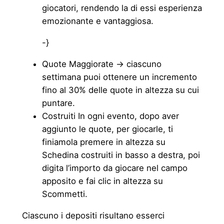
giocatori, rendendo la di essi esperienza
emozionante e vantaggiosa.
-}
Quote Maggiorate → ciascuno
settimana puoi ottenere un incremento
fino al 30% delle quote in altezza su cui
puntare.
Costruiti In ogni evento, dopo aver
aggiunto le quote, per giocarle, ti
finiamola premere in altezza su
Schedina costruiti in basso a destra, poi
digita l’importo da giocare nel campo
apposito e fai clic in altezza su
Scommetti.
Ciascuno i depositi risultano esserci