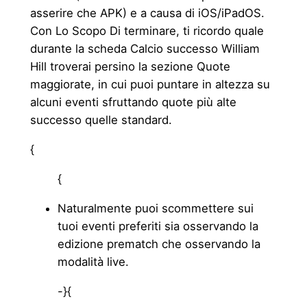
asserire che APK) e a causa di iOS/iPadOS.
Con Lo Scopo Di terminare, ti ricordo quale
durante la scheda Calcio successo William
Hill troverai persino la sezione Quote
maggiorate, in cui puoi puntare in altezza su
alcuni eventi sfruttando quote più alte
successo quelle standard.
{
{
Naturalmente puoi scommettere sui
tuoi eventi preferiti sia osservando la
edizione prematch che osservando la
modalità live.
-}{