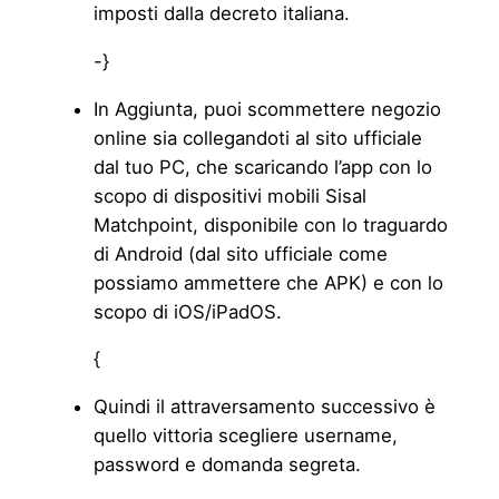
imposti dalla decreto italiana.
-}
In Aggiunta, puoi scommettere negozio
online sia collegandoti al sito ufficiale
dal tuo PC, che scaricando l’app con lo
scopo di dispositivi mobili Sisal
Matchpoint, disponibile con lo traguardo
di Android (dal sito ufficiale come
possiamo ammettere che APK) e con lo
scopo di iOS/iPadOS.
{
Quindi il attraversamento successivo è
quello vittoria scegliere username,
password e domanda segreta.