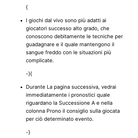
{
I giochi dal vivo sono più adatti ai
giocatori successo alto grado, che
conoscono debitamente le tecniche per
guadagnare e il quale mantengono il
sangue freddo con le situazioni più
complicate.
-}{
Durante La pagina successiva, vedrai
immediatamente i pronostici quale
riguardano la Successione A e nella
colonna Prono il consiglio sulla giocata
per ciò determinato evento.
-}