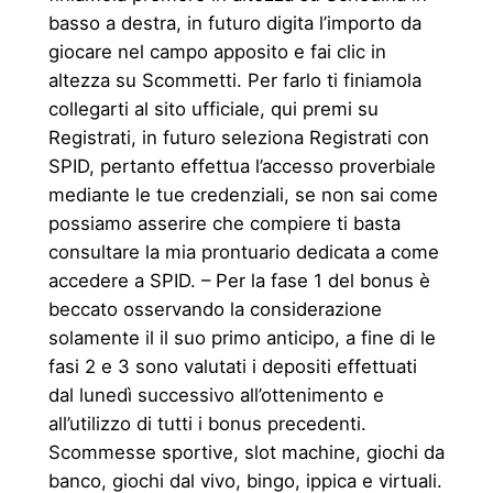
basso a destra, in futuro digita l’importo da
giocare nel campo apposito e fai clic in
altezza su Scommetti. Per farlo ti finiamola
collegarti al sito ufficiale, qui premi su
Registrati, in futuro seleziona Registrati con
SPID, pertanto effettua l’accesso proverbiale
mediante le tue credenziali, se non sai come
possiamo asserire che compiere ti basta
consultare la mia prontuario dedicata a come
accedere a SPID. – Per la fase 1 del bonus è
beccato osservando la considerazione
solamente il il suo primo anticipo, a fine di le
fasi 2 e 3 sono valutati i depositi effettuati
dal lunedì successivo all’ottenimento e
all’utilizzo di tutti i bonus precedenti.
Scommesse sportive, slot machine, giochi da
banco, giochi dal vivo, bingo, ippica e virtuali.