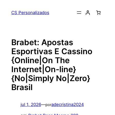
Pular
para
CS Personalizados
o
conteúdo
Brabet: Apostas
Esportivas E Cassino
{Online|On The
Internet|On-line}
{No|Simply No|Zero}
Brasil
jul 1, 2026
—
adecristina2024
por