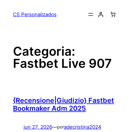
Pular
para
CS Personalizados
o
conteúdo
Categoria:
Fastbet Live 907
{Recensione|Giudizio} Fastbet
Bookmaker Adm 2025
jun 27, 2026
—
adecristina2024
por