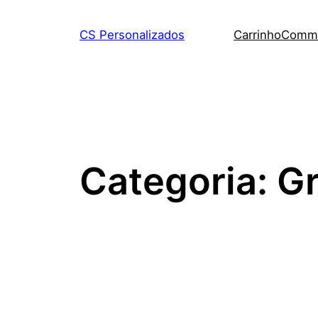
Pular
para
CS Personalizados
Carrinho
Commu
o
conteúdo
Categoria:
Gr