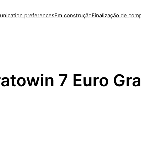
nication preferences
Em construção
Finalização de com
atowin 7 Euro Gra