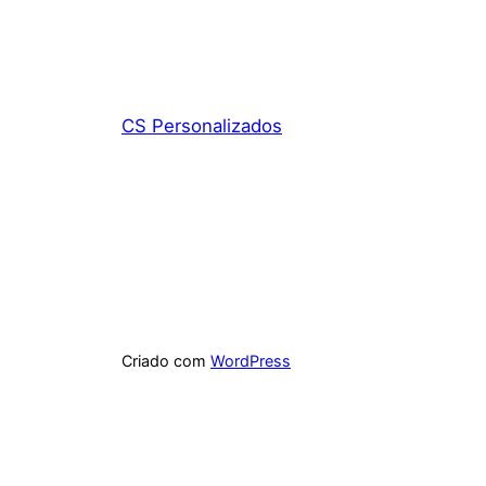
CS Personalizados
Criado com
WordPress