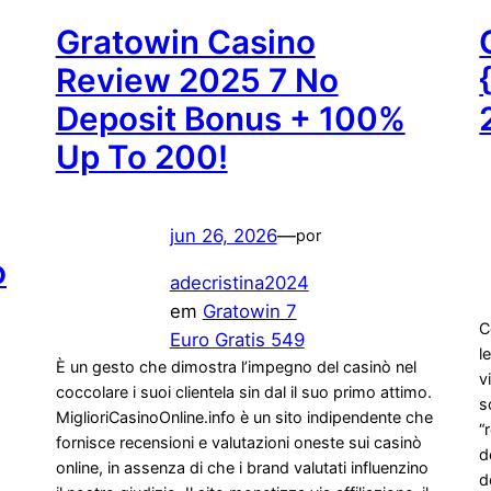
Gratowin Casino
Review 2025 7 No
Deposit Bonus + 100%
Up To 200!
jun 26, 2026
—
por
o
adecristina2024
em
Gratowin 7
C
Euro Gratis 549
l
È un gesto che dimostra l’impegno del casinò nel
v
coccolare i suoi clientela sin dal il suo primo attimo.
s
MiglioriCasinoOnline.info è un sito indipendente che
“
fornisce recensioni e valutazioni oneste sui casinò
d
online, in assenza di che i brand valutati influenzino
d