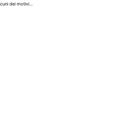
lcuni dei motivi…